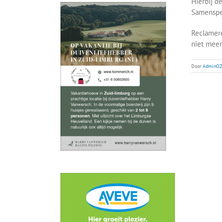
Hierbij d
Samenspel
Reclamere
niet mee
Door
AdminOZ