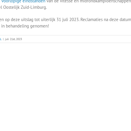
e
voorlopige eindstanden
van de vitesse en midfondkampioenschappen
 Oostelijk Zuid-Limburg.
n op deze uitslag tot uiterlijk 31 juli 2023. Reclamaties na deze dat
r in behandeling genomen!
L
|
juli 21st, 2023