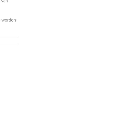
 van
um worden