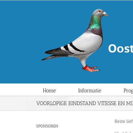
Ga
naar
inhoud
Home
Informatie
Pro
VOORLOPIGE EINDSTAND VITESSE EN M
Beste lie
SPONSOREN