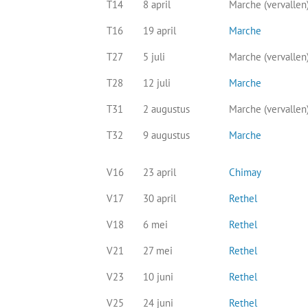
T14
8 april
Marche (vervallen
T16
19 april
Marche
T27
5 juli
Marche (vervallen
T28
12 juli
Marche
T31
2 augustus
Marche (vervallen
T32
9 augustus
Marche
V16
23 april
Chimay
V17
30 april
Rethel
V18
6 mei
Rethel
V21
27 mei
Rethel
V23
10 juni
Rethel
V25
24 juni
Rethel