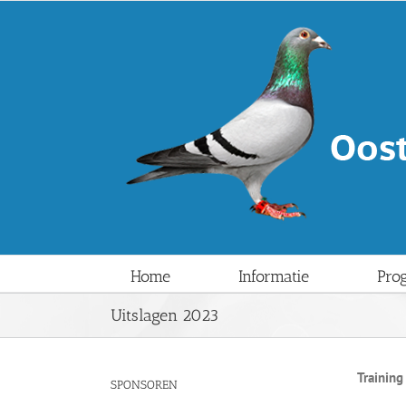
Ga
naar
inhoud
Home
Informatie
Pro
Uitslagen 2023
Training
SPONSOREN