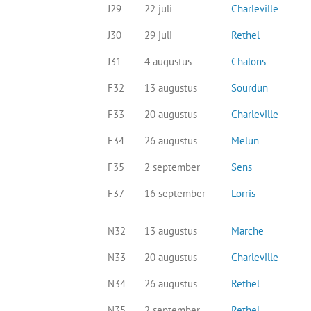
J29
22 juli
Charleville
J30
29 juli
Rethel
J31
4 augustus
Chalons
F32
13 augustus
Sourdun
F33
20 augustus
Charleville
F34
26 augustus
Melun
F35
2 september
Sens
F37
16 september
Lorris
N32
13 augustus
Marche
N33
20 augustus
Charleville
N34
26 augustus
Rethel
N35
2 september
Rethel