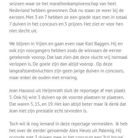
seizoen waar ze het marathonkampioenschap van heel
Nederland hebben gewonnen. Ook nu staan ze weer bij de
eersten. Met 3 en 7 hebben ze een goede start met in totaal
7 duiven in het concours en 5 prijzen. Het ziet er voor hen
niet slecht uit.
We blijven in Vijlen en gaan even naar Karl Baggen. Hij en
ook zijn voorgangers hebben zoals de winnaars de eerste
getekende voorop. Dat laat zien dat deze vlucht vrij normaal
verlopen is. De goeie zijn dan altijd voorop . Op deze
langeafstandsvluchten zijn geen jarige duiven in concours,
maar enkel de ouden met ervaring.
Jean Hausoul uit Heijenrath sluit de reportage af met plaats
5. Ook hij wist 3 duiven op de voorste plaatsen te plaatsen.
Dat waren 5, 15, en 19. Het kan altijd beter maar ik denk dat
Jean met zijn prestatie echt tevreden is.
Toch wil ik nog iemand in deze reportage vermelden. Ik heb
het over de eerder genoemde Alex Heuts uit Palemig. Hij
scoorde met 3 duiven mee in het concours een ‘full house’,