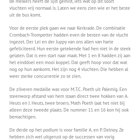
de melkers heeft de lijst gemist, iets wat op dit soort
vluchten vrij normaal is. Laten we eens zien wie er het beste
uit de bus komt.
Voor de eerste plek gaan we naar Kerkrade. De combinatie
Crombach-Trompetter hadden even de besten van de vlucht
ingezet. Der Lei en der Juppy van ons allen van harte
gefeliciteerd. Hun eerste getekende had hen niet in de steek
gelaten. Dat is een start naar maat. Met 1 en 8 hadden zij aan
het einddoel een mooi koppel. Dat geeft hoop voor dat wat
nog op hun aankomt. Het zijn nog 4 vluchten. Die hebben al
weer sterke concurrentie zo te zien.
De zilveren medaille was voor M.T.C. Poeth uit Palemig. Een
steenworp afstand van hem staan direct twee hokken van A.
Heuts en J. Heuts, twee broers. Math Poeth laat het niet bij
alleen deze tweede plaats. De nummer 11 en 16 kon hij ook
bemachtigen.
De derde op het podium is voor familie A. en P. Delnoy. Ze
hebben zich wel uitgerust op de successen van vorig