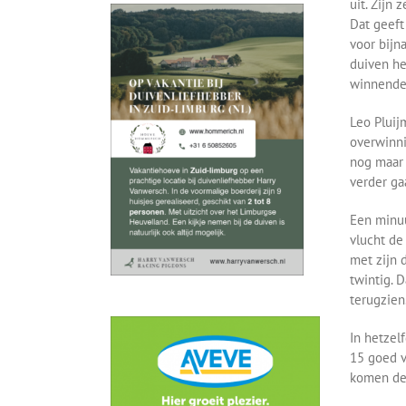
uit. Zijn
Dat geeft
voor bijn
duiven h
winnende 
Leo Pluij
overwinni
nog maar 
verder ga
Een minuu
vlucht de 
met zijn d
twintig. 
terugzien
In hetzel
15 goed v
komen dez