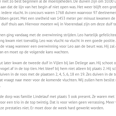
 ze niet zo best beginnen al de moeilijkheden. De duiven zijn om 10.00 u
 aan dat de lijn van het begin af niet open was. Het weer blijft een gro
a iedere vlucht. In concours waren 1768 duiven waarvoor 97 deelneme
ebben gezet. Met een snelheid van 1453 meter per minuut kwamen de
duif thuis aan. Hiervoor moeten wij in Voerendaal zijn om deze duif te
men ging vandaag met de overwinning strijden. Leo hartelijk gefelicite
ng kwam niet toevallig. Leo was vlucht na vlucht in een goede positie
de vraag wanneer een overwinning voor Leo aan de beurt was. Hij zal 
an en moet op de volgende kans wachten.
t later kwam de tweede duif in Vijlen bij Jan Deliege aan. Hij schoot 
vogel af in de top tien. Het bleef bij hem niet alleen bij plaats 2. Hij s
uiven in de roos met de plaatsen 2, 4, 5, 6, 18 en 19. Zes duiven in de 
Dat vraagt naar meer voor de komende vluchten. Wij zullen hem beslist
.
fde dorp was familie Lindelauf met plaats 3 ook present. Ze waren met 
oor een trio in de top twintig. Dat is voor velen geen verrassing. Meer 
e prestaties niet. Er moet door de week hard gewerkt worden.