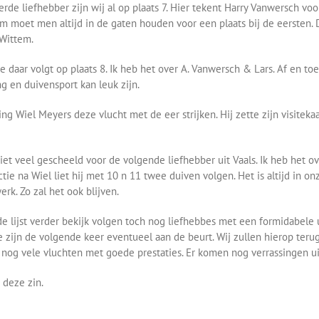
erde liefhebber zijn wij al op plaats 7. Hier tekent Harry Vanwersch vo
em moet men altijd in de gaten houden voor een plaats bij de eersten. 
 Wittem.
 daar volgt op plaats 8. Ik heb het over A. Vanwersch & Lars. Af en to
g en duivensport kan leuk zijn.
ing Wiel Meyers deze vlucht met de eer strijken. Hij zette zijn visiteka
iet veel gescheeld voor de volgende liefhebber uit Vaals. Ik heb het ov
actie na Wiel liet hij met 10 n 11 twee duiven volgen. Het is altijd in on
rk. Zo zal het ook blijven.
 de lijst verder bekijk volgen toch nog liefhebbes met een formidabele u
 zijn de volgende keer eventueel aan de beurt. Wij zullen hierop ter
 nog vele vluchten met goede prestaties. Er komen nog verrassingen ui
 deze zin.