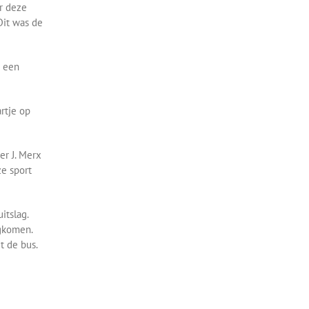
or deze
Dit was de
e een
artje op
er J. Merx
ze sport
itslag.
ugkomen.
t de bus.