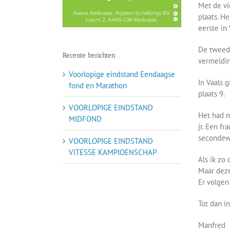
Met de vi
plaats. H
eerste in
De tweede
Recente berichten
vermeldin
Voorlopige eindstand Eendaagse
In Vaals g
fond en Marathon
plaats 9.
VOORLOPIGE EINDSTAND
Het had n
MIDFOND
jr. Een fr
secondewe
VOORLOPIGE EINDSTAND
VITESSE KAMPIOENSCHAP
Als ik zo
Maar deze
Er volgen
Tot dan in
Manfred