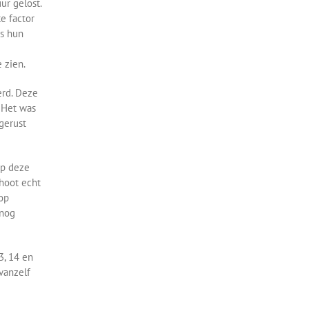
ur gelost.
te factor
rs hun
 zien.
erd. Deze
. Het was
gerust
op deze
choot echt
top
 nog
3, 14 en
vanzelf