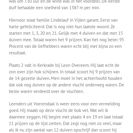
was om 7.30 uur en de wind was in het voordeel. De eerste
duif behaalde een snelheid van 1387 m per min.
Hiervoor staat familie Lindelauf in Vijlen garant. Eerst van
harte gefeliciteerd. Dat is nog niet hun laatste woord. Ze
starten met 1, 3, 20 en 21. Gelijk met 4 duiven en dat met 15
duiven mee. Totaal waren het 9 prijzen. Kan het nog beter. 95
Procent van de liefhebbers waren echt blij met bijna zo een
resultaat.
Plaats 2 valt in Kerkrade bij Leon Overeem. Hij laat echt de
zon over zijn hok schijnen. In totaal scoort hij 9 prijzen van
de 14 gezette duiven. Men moet in het achterhoofd houden
dat ook nog duiven op de andere vlucht onderweg waren. De
beste waren verdeeld over de vluchten.
Leenders uit Voerendaal is weer eens voor een vermelding
goed. Hij maakt op deze vlucht de bok vet. Wat wil ik
daarmee zeggen. Hij begint met plaats 4 en 19 en laat totaal
11 prijzen op de lijst zetten. Dat zegt nog niet zo veel, maar
als ik nu zijn aantal van 12 duiven opschrijf dan scoort hij