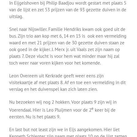
In Eijgelshoven bij Philip Baadjou wordt gestart met plaats 5
van de lijst en zet 53 prijzen van de 93 gezette duiven in de
uitslag.
Snel naar Nijswiller. Familie Hendriks kwam ook goed uit de
bus. Zijn trio aan kop met 6, 14 en 15 is ook een vermelding
waard en met 21 prijzen van de 30 gezette duiven staan ze
ook goed in de kijker. J. Merx jr. uit Vaals zet zijn naam op
plaats 7. Deze vlucht is voor hem wat minder maar hij zal
toch weer naar voren kijken voor het komende.
Leon Overeem uit Kerkrade geeft weer eens zijn
visitekaartje af met plaats 8. Af en toe een vermelding in dit
verslag en het duivenspel kan zich laten zien.
Nu bezoeken wij nog 2 hokken. Voor plaats 9 zijn wij in
e
Voerendaal. Hier is Leo Pluijmen voor de 2
keer bij de
eersten. Nu is het plaats 9.
En last but not least zijn we in Eijs aangekomen. Hier liet
Kenneth Schlenter zijn naam met plaats 10 op de lijst zetten.