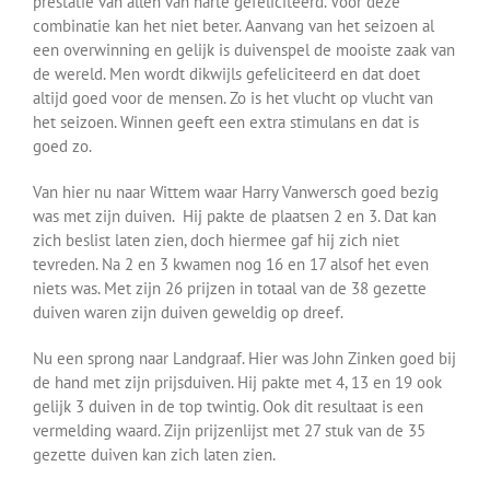
prestatie van allen van harte gefeliciteerd. Voor deze
combinatie kan het niet beter. Aanvang van het seizoen al
een overwinning en gelijk is duivenspel de mooiste zaak van
de wereld. Men wordt dikwijls gefeliciteerd en dat doet
altijd goed voor de mensen. Zo is het vlucht op vlucht van
het seizoen. Winnen geeft een extra stimulans en dat is
goed zo.
Van hier nu naar Wittem waar Harry Vanwersch goed bezig
was met zijn duiven. Hij pakte de plaatsen 2 en 3. Dat kan
zich beslist laten zien, doch hiermee gaf hij zich niet
tevreden. Na 2 en 3 kwamen nog 16 en 17 alsof het even
niets was. Met zijn 26 prijzen in totaal van de 38 gezette
duiven waren zijn duiven geweldig op dreef.
Nu een sprong naar Landgraaf. Hier was John Zinken goed bij
de hand met zijn prijsduiven. Hij pakte met 4, 13 en 19 ook
gelijk 3 duiven in de top twintig. Ook dit resultaat is een
vermelding waard. Zijn prijzenlijst met 27 stuk van de 35
gezette duiven kan zich laten zien.