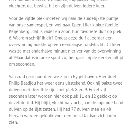
vluchten, dat bewijst hij en zijn duiven iedere keer.
Voor de vijfde plek moeten wij naar de zuidelijkste puntje
van onze samenspel, en wel naar Epen. Hier klokte familie
Keijenberg , dat is vader en zoon, hun favoriete duif op plek
6. Waarom schrijf ik dit? Omdat deze duif al eerder een
overwinning boekte op een eendaagse fondvlucht. Dit keer
was ze met anderhalve minuut niet ver van de overwinning
af. Maar dat is in onze sport zo; het gaat bij de eersten altijd
om seconden.
Van zuid naar noord en we zijn in Eygelshoven. Hier doet
Philip Baadjou het weer eens uitstekend. Ook hij pakte twee
duiven met dezelfde tijd, met plek 8 en 9. Enkel vijf
seconden later worden hier ook plek 11 en 12 geklokt op
dezelfde tijd. Hij blijft, vlucht na vlucht, aan de lopende band
duiven op de lijst zetten. Hij had 77 duiven mee en 48
hiervan werden geklokt voor een prijs. Dat kan zich laten
zien.