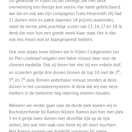
Dit gebeurde in Vijlen, bij Jan Deliege, die met deze
overwinning een feestje kon vieren. Van harte gefeliciteerd
aan Jan en ook aan zijn compagnon Frans Heyenrath. Hij had
21 duiven mee en pakte daarmee 14 prijzen, waaronder,
naast de eerste plek, prachtige scores van 13, 14, 17 en 18. Ik
denk dat voor hun een goede week klaar staat. Het is dan
ook iets moois wat ze klaargespeeld hebben.
Ook voor plaats twee blijven we in Vijlen. Clubgenoten Ger
en Piet Lindelauf volgden een halve minuut later voor de
zilveren medaille. Ook zij lieten het niet bij een enkele duif,
e
en scoorden gelijk drie duiven binnen de top 10, met de 2
,
e
e
5
, en 7
plek. Binnen anderhalve minuut stonden al deze
duiven in het constateersysteem. Ik denk dat wij met deze
melkers in de toekomst nog rekening moeten houden.
Wanneer we verder gaan naar de derde plek komen wij in
Bocholtzerheide bij Ramon Nijsten. Ramon kon hier met plek
3 en 4 gelijk twee duiven met dezelfde tijd op de lijst
zetten, iets wat niet vaak voor komt bij dit soort vluchten.
Met Ramon moeten we duidelijk oppassen bij snelle