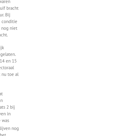
 waren
uif bracht
r. Bij
 conditie
 nog niet
ucht.
jk
 gelaten.
 14 en 15
ectoraal
 nu toe al
at
un
ats 2 bij
ven in
e was
lijven nog
 het