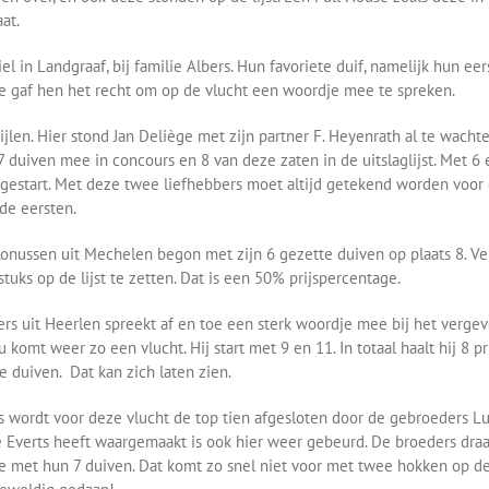
at.
iel in Landgraaf, bij familie Albers. Hun favoriete duif, namelijk hun eer
 gaf hen het recht om op de vlucht een woordje mee te spreken.
ijlen. Hier stond Jan Deliège met zijn partner F. Heyenrath al te wachte
 duiven mee in concours en 8 van deze zaten in de uitslaglijst. Met 6 
gestart. Met deze twee liefhebbers moet altijd getekend worden voor
 de eersten.
Lonussen uit Mechelen begon met zijn 6 gezette duiven op plaats 8. Ve
stuks op de lijst te zetten. Dat is een 50% prijspercentage.
rs uit Heerlen spreekt af en toe een sterk woordje mee bij het verge
u komt weer zo een vlucht. Hij start met 9 en 11. In totaal haalt hij 8 pr
e duiven. Dat kan zich laten zien.
s wordt voor deze vlucht de top tien afgesloten door de gebroeders Lu
e Everts heeft waargemaakt is ook hier weer gebeurd. De broeders dra
e met hun 7 duiven. Dat komt zo snel niet voor met twee hokken op d