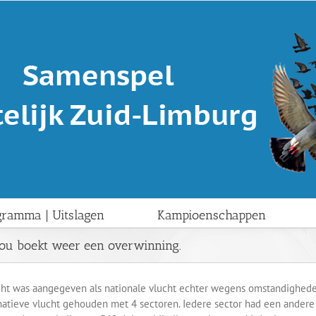
gramma | Uitslagen
Kampioenschappen
jou boekt weer een overwinning.
ht was aangegeven als nationale vlucht echter wegens omstandighede
natieve vlucht gehouden met 4 sectoren. Iedere sector had een andere