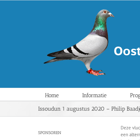
Ga
naar
inhoud
Home
Informatie
Pro
Issoudun 1 augustus 2020 – Philip Baad
Deze vluc
SPONSOREN
een alter