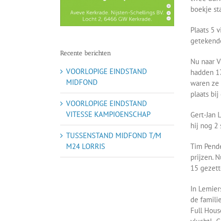
boekje sta
Plaats 5 v
getekende
Recente berichten
Nu naar V
VOORLOPIGE EINDSTAND
hadden 17
MIDFOND
waren ze 
plaats bij
VOORLOPIGE EINDSTAND
VITESSE KAMPIOENSCHAP
Gert-Jan 
hij nog 2 
TUSSENSTAND MIDFOND T/M
Tim Pende
M24 LORRIS
prijzen. N
15 gezett
In Lemier
de famili
Full Hous