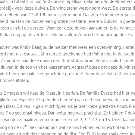
laats. In totaal zijn nog 560 duiven bij elkaar gekomen. 46 deelnemers
rdelijk voor deze duiven. De wind stond west-noord-west. De eerste d
n snelheid van 1258.190 meter per minuut. Dat zijn 75 kilometer per uu
heid moeten de duiven een grotere prestatie leveren. Duiven in goede
toon aan bij de eersten. Wanneer deze duiven aankomen is de winnaar
Dit kan nog op de verdere afstand vallen. Zo was het nu ook op deze vl
hoven was Philip Baadjou de melker met weer een overwinning. Harteli
erd met dit resultaat. Zijn eerste getekende had Philip niet in de steek
 2 minuten had deze duivin een flink stuk vooruit. Verder klokt hij met
duiven in de top van het klassement. Achteraf bleek dat deze duivin s
plek heeft behaald. Een prachtige prestatie! Voor deze duif gaf het tot
l topresultaten.
ts 2 moeten wij naar de Kissel in Heerlen. De familie Everts had hier w
ijks klaargespeeld. Ze speelden hier één van de beste prestaties van h
n klaar. Dit kan ik gerust schrijven als je over deze prestatie hoort. Pla
aats 7 op sectoraal niveau. Dan volgt nog wat prachtigs. Ze hadden 7 dui
 5 van deze maakten een droomserie met 2, 3, 4, 12, en 13. Deze laatst
e
 nog op de 67
plek. Grandioos wat ze ons hebben voorgeschoteld. Er b
en over, en ook deze stonden op de lijst. Een Full House zoals deze in