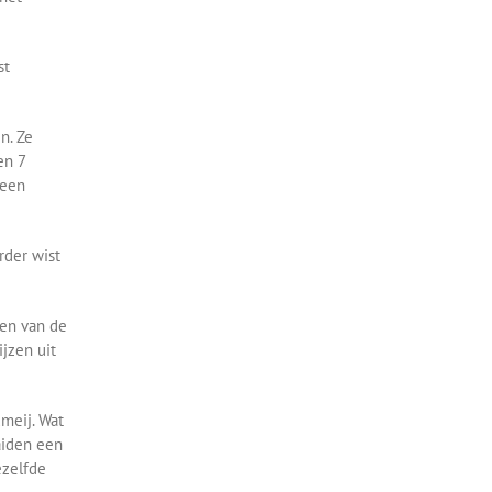
st
n. Ze
en 7
 een
rder wist
ven van de
ijzen uit
meij. Wat
aiden een
ezelfde