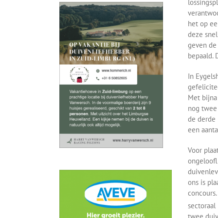
lossingsp
verantwoo
het op ee
deze snel
geven de 
bepaald. 
In Eygels
gefelicite
Met bijna
nog twee 
de derde 
een aanta
Voor plaa
ongeloofl
duivenleve
ons is pl
concours.
sectoraal
twee duiv