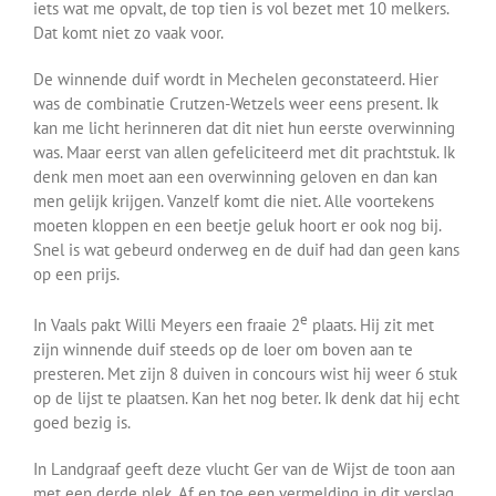
iets wat me opvalt, de top tien is vol bezet met 10 melkers.
Dat komt niet zo vaak voor.
De winnende duif wordt in Mechelen geconstateerd. Hier
was de combinatie Crutzen-Wetzels weer eens present. Ik
kan me licht herinneren dat dit niet hun eerste overwinning
was. Maar eerst van allen gefeliciteerd met dit prachtstuk. Ik
denk men moet aan een overwinning geloven en dan kan
men gelijk krijgen. Vanzelf komt die niet. Alle voortekens
moeten kloppen en een beetje geluk hoort er ook nog bij.
Snel is wat gebeurd onderweg en de duif had dan geen kans
op een prijs.
e
In Vaals pakt Willi Meyers een fraaie 2
plaats. Hij zit met
zijn winnende duif steeds op de loer om boven aan te
presteren. Met zijn 8 duiven in concours wist hij weer 6 stuk
op de lijst te plaatsen. Kan het nog beter. Ik denk dat hij echt
goed bezig is.
In Landgraaf geeft deze vlucht Ger van de Wijst de toon aan
met een derde plek. Af en toe een vermelding in dit verslag