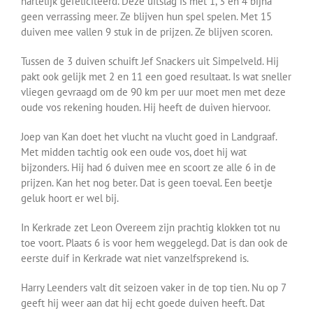
hartelijk gefeliciteerd. Deze uitslag is met 1, 3 en 4 bijna
geen verrassing meer. Ze blijven hun spel spelen. Met 15
duiven mee vallen 9 stuk in de prijzen. Ze blijven scoren.
Tussen de 3 duiven schuift Jef Snackers uit Simpelveld. Hij
pakt ook gelijk met 2 en 11 een goed resultaat. Is wat sneller
vliegen gevraagd om de 90 km per uur moet men met deze
oude vos rekening houden. Hij heeft de duiven hiervoor.
Joep van Kan doet het vlucht na vlucht goed in Landgraaf.
Met midden tachtig ook een oude vos, doet hij wat
bijzonders. Hij had 6 duiven mee en scoort ze alle 6 in de
prijzen. Kan het nog beter. Dat is geen toeval. Een beetje
geluk hoort er wel bij.
In Kerkrade zet Leon Overeem zijn prachtig klokken tot nu
toe voort. Plaats 6 is voor hem weggelegd. Dat is dan ook de
eerste duif in Kerkrade wat niet vanzelfsprekend is.
Harry Leenders valt dit seizoen vaker in de top tien. Nu op 7
geeft hij weer aan dat hij echt goede duiven heeft. Dat