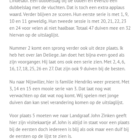
Lindelauf. Een dubbelslag bij de ouden en evenzo een
dubbelslag met de vluchten. Dat is toch een extra applaus
waard. Verder blijven ze scoren. Hun eerste serie is met 1, 9,
10 en 11 geweldig. Hun tweede sessie is met 20, 21, 22, 23
en 24 voor velen al niet haalbaar. Totaal 47 duiven mee en 32
hiervan op de uitslaglijst.
Nummer 2 komt een sprong verder ook uit deze plaats. Ik
heb het over Jan Deliege. Jan doet het bijna even goed als
zijn voorganger. Hij laat ons ook een serie zien. Met 2, 4, 6,
16, 17, 18, 25, 26 en 27. Dat zijn ook 9 duiven bij de besten.
Nu naar Nijswiller, hier is familie Hendriks weer present. Met
3, 14 en 15 een mooie serie van 3. Dat laat nog wat
verwachten op dat wat nog komt. Wij spelen met jonge
duiven dan kan snel verandering komen op de uitslaglijst.
Voor plaats 5 moeten we naar Landgraaf. John Zinken geeft
hier zijn visitekaartje af. John is altijd in staat voor een plaats
bij de eersten doch iedereen is blij als ook maar een duif bij
de eersten op de lijst te zien is.