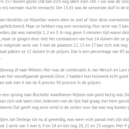
s 357 duiven gezet. Dat kan zich nog laten zien. Om 7 uur was de loss
 vrij normale vlucht verwacht. Om 13.41 was de winnende duif in de k
rian Hendriks uit Nijswiller waren allen te snel af. Voor deze overwinni
 gefeliciteerd. Maar ze hebben nog een verrassing. Hun serie van 3 kan
rden, dat was namelijk 1, 2 en 3. In nog geen 3 minuten tijd waren de
k, maar ze gingen door met het constateren van hun 14 duiven die ze g
e volgende serie van 3 met de plaatsen 12, 13 en 17 kan zich ook nog 
totaal pakten ze 12 duiven in de prijzen. Dat is een percentage van 83 p
.
ijksweg af naar Wittem. Hier was de combinatie A. van Wersch en Lars 
van het voorafgaande geweld. Deze 2 hadden hun huiswerk echt goed
en ook met 4 van de 8 precies 50 procent in de prijzen.
 een sprong naar Bocholtz waarRamon Nijsten ook goed bezig was. De 
kan zich ook laten zien. Iedereen van de lijst had graag met hem geruil
erkeerd. Dat geeft nog eens wind in de zeilen voor dat wat nog komen 
ijlen. Jan Deliege tot nu al geweldig, was weer echt paraat met zijn dui
ok 2 serie van 3 met 6, 9 en 14 en liet nog 20, 21 en 23 volgen. Met 9 