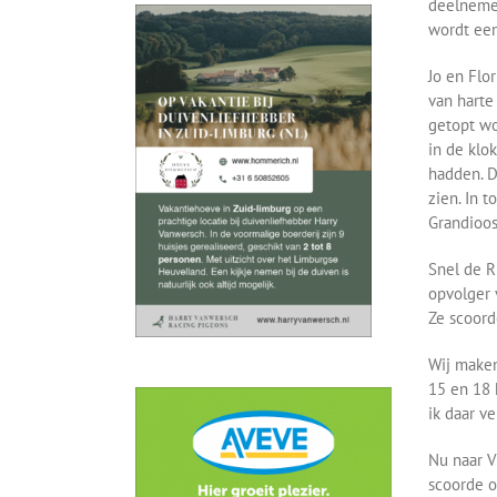
deelnemer
wordt een
Jo en Flo
van harte
getopt wo
in de klo
hadden. D
zien. In 
Grandioos
Snel de R
opvolger 
Ze scoord
Wij maken
15 en 18 
ik daar v
Nu naar V
scoorde o