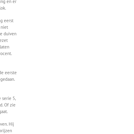
ing en er
lok.
ng eerst
 niet
ze duiven
ezet
laten
rocent.
de eerste
 gedaan.
serie 5,
d. Of zie
gaat.
ven. Hij
prijzen