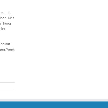
n met de
doen. Met
gen hoog
niet
ndelauf
agen. Week