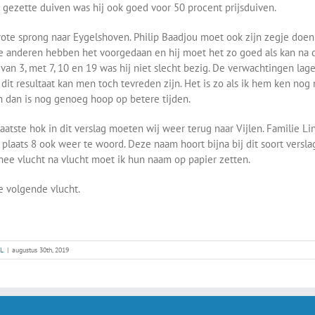
 gezette duiven was hij ook goed voor 50 procent prijsduiven.
ote sprong naar Eygelshoven. Philip Baadjou moet ook zijn zegje doe
e anderen hebben het voorgedaan en hij moet het zo goed als kan na 
 van 3, met 7, 10 en 19 was hij niet slecht bezig. De verwachtingen la
dit resultaat kan men toch tevreden zijn. Het is zo als ik hem ken nog 
 dan is nog genoeg hoop op betere tijden.
laatste hok in dit verslag moeten wij weer terug naar Vijlen. Familie Li
plaats 8 ook weer te woord. Deze naam hoort bijna bij dit soort versl
nee vlucht na vlucht moet ik hun naam op papier zetten.
e volgende vlucht.
L
|
augustus 30th, 2019