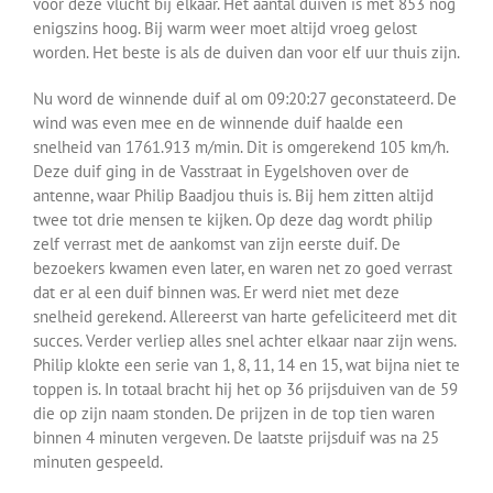
voor deze vlucht bij elkaar. Het aantal duiven is met 853 nog
enigszins hoog. Bij warm weer moet altijd vroeg gelost
worden. Het beste is als de duiven dan voor elf uur thuis zijn.
Nu word de winnende duif al om 09:20:27 geconstateerd. De
wind was even mee en de winnende duif haalde een
snelheid van 1761.913 m/min. Dit is omgerekend 105 km/h.
Deze duif ging in de Vasstraat in Eygelshoven over de
antenne, waar Philip Baadjou thuis is. Bij hem zitten altijd
twee tot drie mensen te kijken. Op deze dag wordt philip
zelf verrast met de aankomst van zijn eerste duif. De
bezoekers kwamen even later, en waren net zo goed verrast
dat er al een duif binnen was. Er werd niet met deze
snelheid gerekend. Allereerst van harte gefeliciteerd met dit
succes. Verder verliep alles snel achter elkaar naar zijn wens.
Philip klokte een serie van 1, 8, 11, 14 en 15, wat bijna niet te
toppen is. In totaal bracht hij het op 36 prijsduiven van de 59
die op zijn naam stonden. De prijzen in de top tien waren
binnen 4 minuten vergeven. De laatste prijsduif was na 25
minuten gespeeld.