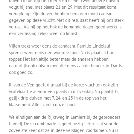
duiven in de top tien met 4 en 6. Met twee andere duiven
volgt hij snel met plaats 21 en 29. Met dit resultaat komt
vreugde op. Zijn duiven hebben hem een mooi cadeau
gegeven op deze vlucht. Met dit resultaat heeft hij ons sterk
verrast. Als hij op het hok de komende dagen goed werkt is
een verrassing zeker weer op komst.
Vijlen trekt weer eens de aandacht. Familie Lindelauf
spreekt weer eens een woordje mee. Nu is plaats 5 hun
topper. Het kan altijd beter maar de anderen hebben
natuurlijk ook duiven mee die eens aan de beurt zijn. Dat is
ook goed zo.
R. van de Ven geeft ditmaal bij de korte vluchten ook zijn
visitekaartje af voor een plaats in dit verslag. Nu plaatst hij
gelijk drie duiven met 7, 24, en 25 in de top van het
klassement. Alles kan in onze sport.
We eindigen aan de Rijksweg in Lemiers bij de gebroeders
Lumeij. Deze combinatie is goed bezig !. Het is al voor de
zoveelste keer dat ze in deze verslagen voorkomen. Nu is