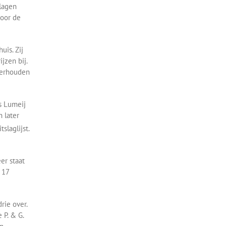
lagen
voor de
uis. Zij
jzen bij.
overhouden
s Lumeij
n later
slaglijst.
er staat
 17
rie over.
 P. & G.