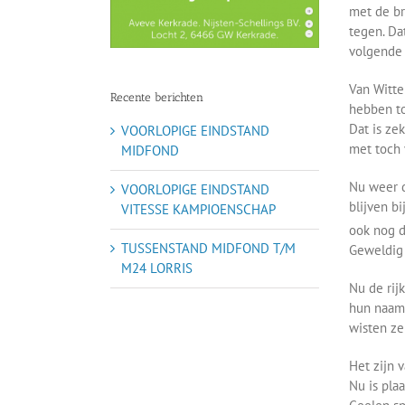
met de br
tegen. Da
volgende 
Van Witte
Recente berichten
hebben to
Dat is ze
VOORLOPIGE EINDSTAND
met toch 
MIDFOND
Nu weer d
VOORLOPIGE EINDSTAND
blijven b
VITESSE KAMPIOENSCHAP
ook nog 
TUSSENSTAND MIDFOND T/M
Geweldig 
M24 LORRIS
Nu de rij
hun naam 
wisten ze
Het zijn 
Nu is pla