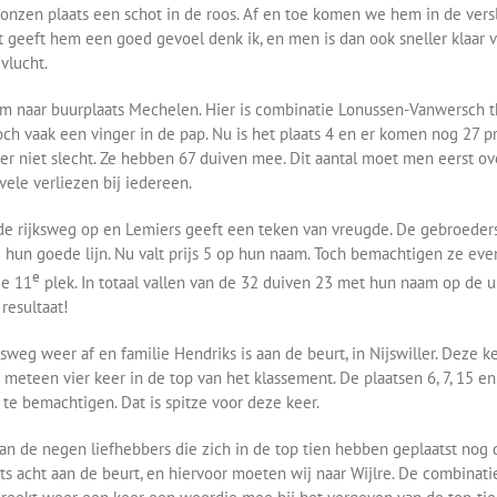
onzen plaats een schot in de roos. Af en toe komen we hem in de vers
t geeft hem een goed gevoel denk ik, en men is dan ook sneller klaar 
vlucht.
m naar buurplaats Mechelen. Hier is combinatie Lonussen-Vanwersch th
ch vaak een vinger in de pap. Nu is het plaats 4 en er komen nog 27 pri
ker niet slecht. Ze hebben 67 duiven mee. Dit aantal moet men eerst 
vele verliezen bij iedereen.
e rijksweg op en Lemiers geeft een teken van vreugde. De gebroeder
ij hun goede lijn. Nu valt prijs 5 op hun naam. Toch bemachtigen ze eve
e
de 11
plek. In totaal vallen van de 32 duiven 23 met hun naam op de uit
resultaat!
ksweg weer af en familie Hendriks is aan de beurt, in Nijswiller. Deze ke
meteen vier keer in de top van het klassement. De plaatsen 6, 7, 15 en
 te bemachtigen. Dat is spitze voor deze keer.
van de negen liefhebbers die zich in de top tien hebben geplaatst nog d
ats acht aan de beurt, en hiervoor moeten wij naar Wijlre. De combinatie