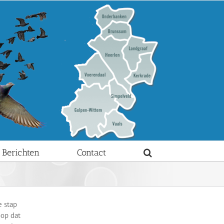
Berichten
Contact
e stap
oop dat