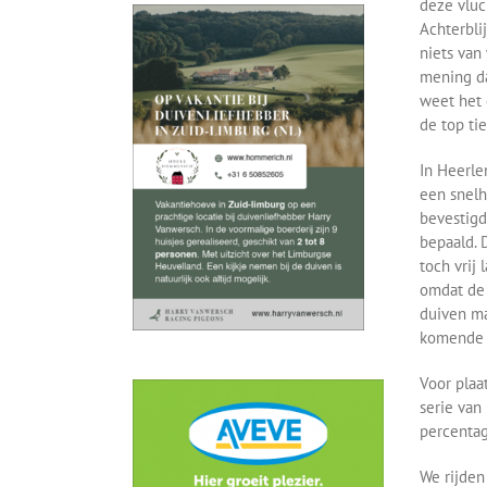
deze vluc
Achterbli
niets van
mening da
weet het 
de top tie
In Heerle
een snelh
bevestigd
bepaald. 
toch vrij
omdat de 
duiven ma
komende v
Voor plaa
serie van 
percentag
We rijden