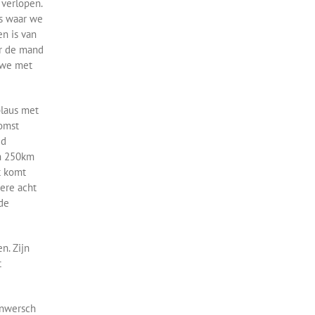
 verlopen.
is waar we
n is van
ar de mand
n we met
plaus met
omst
id
an 250km
t komt
dere acht
de
n. Zijn
t
anwersch