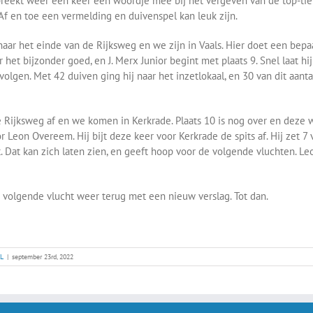
reekt weer een keer een woordje mee bij het vergeven van de top-ti
 Af en toe een vermelding en duivenspel kan leuk zijn.
aar het einde van de Rijksweg en we zijn in Vaals. Hier doet een bepa
 het bijzonder goed, en J. Merx Junior begint met plaats 9. Snel laat hi
 volgen. Met 42 duiven ging hij naar het inzetlokaal, en 30 van dit aant
 Rijksweg af en we komen in Kerkrade. Plaats 10 is nog over en deze 
r Leon Overeem. Hij bijt deze keer voor Kerkrade de spits af. Hij zet 7
t. Dat kan zich laten zien, en geeft hoop voor de volgende vluchten. Leon
 volgende vlucht weer terug met een nieuw verslag. Tot dan.
L
|
september 23rd, 2022