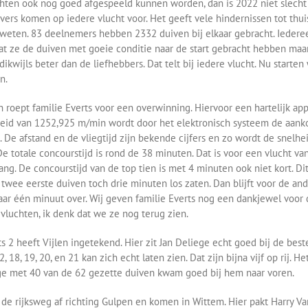
hten ook nog goed afgespeeld kunnen worden, dan is 2022 niet slecht
jvers komen op iedere vlucht voor. Het geeft vele hindernissen tot thu
 weten. 83 deelnemers hebben 2332 duiven bij elkaar gebracht. Iederee
t ze de duiven met goeie conditie naar de start gebracht hebben ma
dikwijls beter dan de liefhebbers. Dat telt bij iedere vlucht. Nu starte
n.
n roept familie Everts voor een overwinning. Hiervoor een hartelijk ap
eid van 1252,925 m/min wordt door het elektronisch systeem de aank
. De afstand en de vliegtijd zijn bekende cijfers en zo wordt de snelhe
De totale concourstijd is rond de 38 minuten. Dat is voor een vlucht v
 lang. De concourstijd van de top tien is met 4 minuten ook niet kort. Di
twee eerste duiven toch drie minuten los zaten. Dan blijft voor de an
ar één minuut over. Wij geven familie Everts nog een dankjewel voor 
luchten, ik denk dat we ze nog terug zien.
ts 2 heeft Vijlen ingetekend. Hier zit Jan Deliege echt goed bij de beste
2, 18, 19, 20, en 21 kan zich echt laten zien. Dat zijn bijna vijf op rij. He
e met 40 van de 62 gezette duiven kwam goed bij hem naar voren.
 de rijksweg af richting Gulpen en komen in Wittem. Hier pakt Harry V