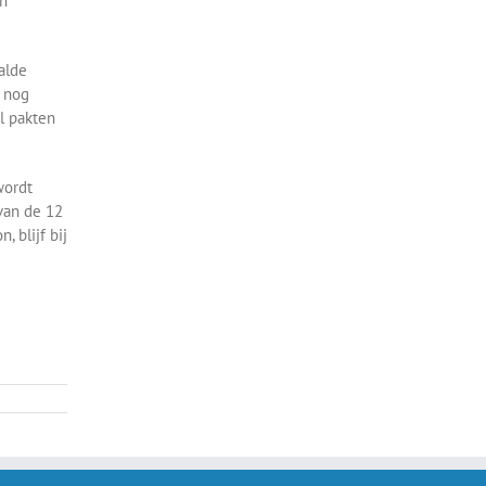
en
alde
j nog
al pakten
wordt
 van de 12
, blijf bij