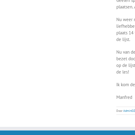
Geelen sp
plaatsen.
Nu weer n
liefhebber
plaats 14
de lijst.
Nu van de
bezet doo
op de lijs
de les!
Ik kom de
Manfred
Door
AdminOZ