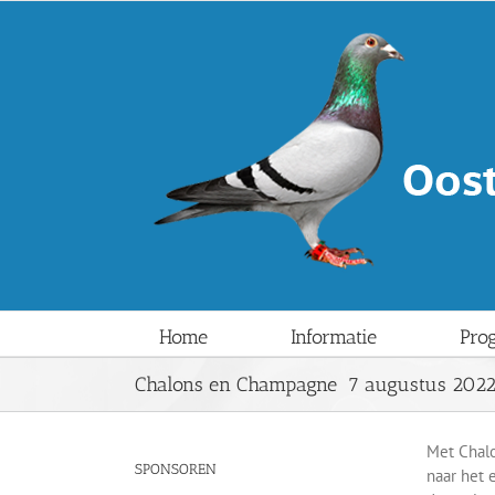
Ga
naar
inhoud
Home
Informatie
Pro
Chalons en Champagne 7 augustus 2022:
Met Chalo
SPONSOREN
naar het 