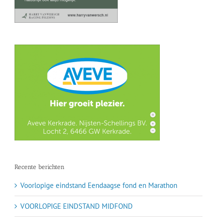
Recente berichten
Voorlopige eindstand Eendaagse fond en Marathon
VOORLOPIGE EINDSTAND MIDFOND