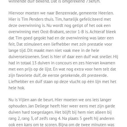
winnende duif bekend. Dat is omgerekend 73km/h.
Hiervoor moeten we naar Benzenrade, gemeente Heerlen.
Hier is Tim Penders thuis. Tim, hartelijk gefeliciteerd met
deze overwinning is. Nu wordt nog getipt of het ook een
overwinning met Oost-Brabant, sector 1-B is. Achteraf bleek
dat Tim goed gegokt had en de overwinning was later een
feit. Dat stimuleert een liefhebber met zo’n prestatie voor
lange tijd. Dit maakt men niet vaak mee in de hele
duivenseizoenen. Snel is hier of daar een duif wat sneller. Hij
had in totaal 13 duiven in concours en zes hiervan kwamen
met een prijs op de lijst. En wat nog extra voor hem telt dat
zijn favoriete duif, de eerste getekende, dit presteerde.
Liefhebber en duif staan op deze vlucht op één lijn met het
hele hok.
Nu is Vijlen aan de beurt. Hier moeten we ons iets langer
ophouden. Jan Deliege heeft hier weer eens met zijn garde
duiven hard toegeslagen. Het blijft bij hem niet alleen bij
rang 2, rang 3, of zelfs rang 4. Na plaats 5 geeft hij anderen
ook een kans om te scoren. Bijna om de twee minuten was